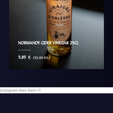
NORMANDY CIDER VINEGAR 25CL
5,95
€
(23,80 €/L)
AJOUTER AU PANIER
[instagram-feed feed=1]