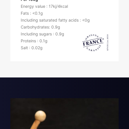
Energy value : 17kj/4kcal
Fats : <0.1g
Including saturated fatty acids : <0g
Carbohydrates: 0.9g
Including sugars : 0.9g
Proteins : 0.1g
Salt : 0.02g