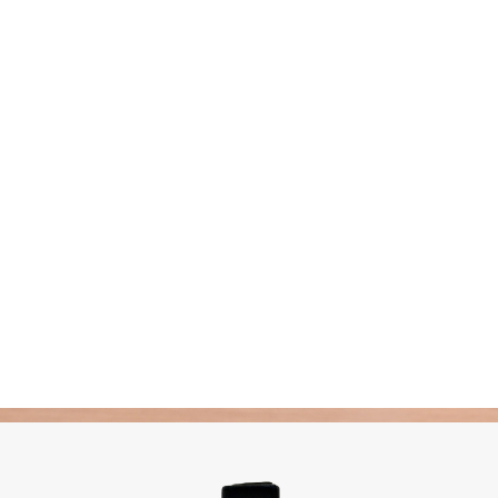
Pickles
Produits apéritifs
Terrines & Rillettes
Palets Moutarde
Limonades
Art de la table
Coffrets cadeaux
Carte cadeau