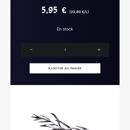
5,95
€
(23,80 €/L)
En stock
quantité
de
White
wine
AJOUTER AU PANIER
vinegar
with
Loire
Valley
tarragon
25cl