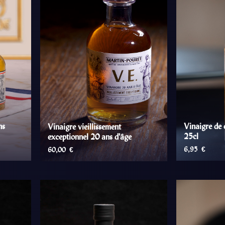
ns
Vinaigre de
Vinaigre vieillissement
25cl
exceptionnel 20 ans d'âge
6,95
€
60,00
€
R
AJOUT
AJOUTER AU PANIER