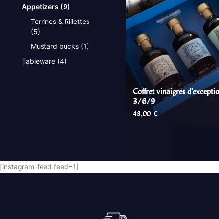
Appetizers
(9)
Terrines & Rillettes
(5)
Mustard pucks
(1)
Tableware
(4)
Coffret vinaigres d'excepti
3/6/9
48,00
€
LIRE LA SUITE
[instagram-feed feed=1]