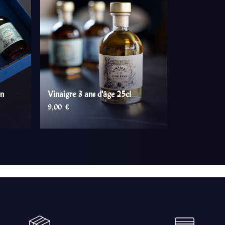
on
Vinaigre 3 ans d'âge 25cl
9,00
€
AJOUTER AU PANIER