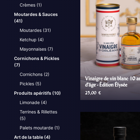
Crèmes
(1)
Moutardes & Sauces
(41)
Moutardes
(31)
Ketchup
(4)
Mayonnaises
(7)
Cornichons & Pickles
(7)
Cornichons
(2)
Vinaigre de vin blanc 10 a
Pickles
(5)
d'âge - Édition Élysée
Produits apéritifs
(10)
25,00
€
Limonade
(4)
Terrines & Rillettes
AJOUTER AU PANIE
(5)
Palets moutarde
(1)
Art de la table
(4)