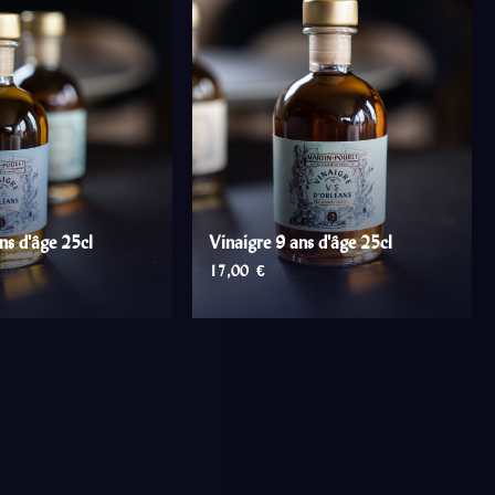
ns d'âge 25cl
Vinaigre 9 ans d'âge 25cl
17,00
€
ER AU PANIER
AJOUTER AU PANIER