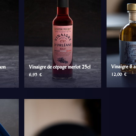
Vinaigre 6 a
non
Vinaigre de cépage merlot 25cl
12,00
€
6,95
€
AJOUT
R
AJOUTER AU PANIER