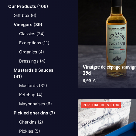
Our Products
(106)
Gift box
(6)
Vinegars
(39)
Classics
(24)
Exceptions
(11)
Organics
(4)
Dressings
(4)
Vinaigre de cépage sauvig
Mustards & Sauces
25cl
(41)
6,95
€
Mustards
(32)
Ketchup
(4)
AJOUTER AU PANIE
Mayonnaises
(6)
RUPTURE DE STOCK
Pickled gherkins
(7)
Gherkins
(2)
Pickles
(5)