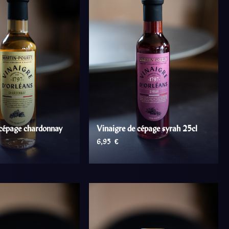
 cépage chardonnay
Vinaigre de cépage syrah 25cl
6,95
€
ER AU PANIER
AJOUTER AU PANIER