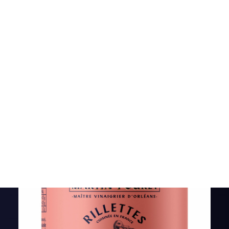
Pickles
Produits apéritifs
Terrines & Rillettes
Palets Moutarde
Limonades
5 résultats affichés
Art de la table
Coffrets cadeaux
Carte cadeau