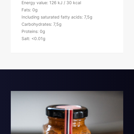
Energy value: 126 kJ / 30 kcal
Fats: 0g
Including saturated fatty acids: 7,5g
Carbohydrates: 7,5g
Proteins: 0g
Salt: <0.01g