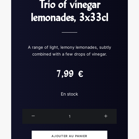
Trio of vinegar
lemonades, 3x33cl
A range of light, lemony lemonades, subtly
combined with a few drops of vinegar.
7,99
€
En stock
quantité
de
Trio
of
AJOUTER AU PANIER