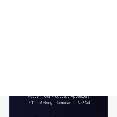
Pickles
Produits apéritifs
Terrines & Rillettes
Palets Moutarde
Limonades
Art de la table
Coffrets cadeaux
Carte cadeau
Accueil
Our Products
Appetizers
Trio of vinegar lemonades, 3x33cl