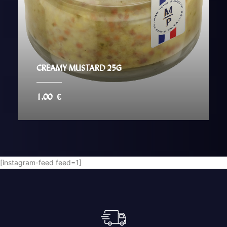
CREAMY MUSTARD 25G
1,00
€
AJOUTER AU PANIER
[instagram-feed feed=1]