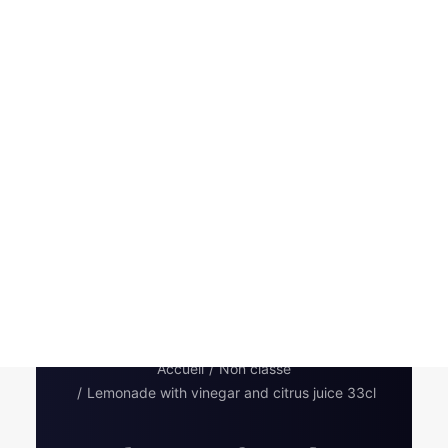
Pickles
Produits apéritifs
Terrines & Rillettes
Palets Moutarde
Limonades
Art de la table
Coffrets cadeaux
Carte cadeau
Accueil
Non classé
Lemonade with vinegar and citrus juice 33cl