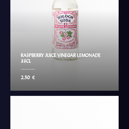
RASPBERRY JUICE VINEGAR LEMONADE
33CL
2,50
€
AJOUTER AU PANIER