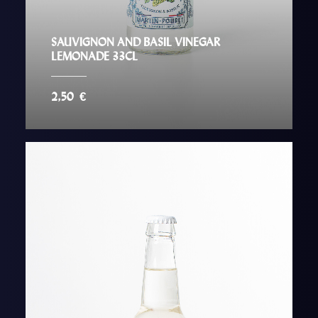
SAUVIGNON AND BASIL VINEGAR
LEMONADE 33CL
2,50
€
AJOUTER AU PANIER