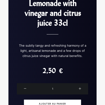
Lemonade with
vinegar and citrus
juice 33cl
The subtly tangy and refreshing harmony of a
light, artisanal lemonade and a few drops of
citrus juice vinegar with natural benefits.
2,50
€
quantité
de
Lemonade
with
AJOUTER AU PANIER