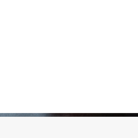
Pickles
Produits apéritifs
Terrines & Rillettes
Palets Moutarde
Limonades
Art de la table
Coffrets cadeaux
Carte cadeau