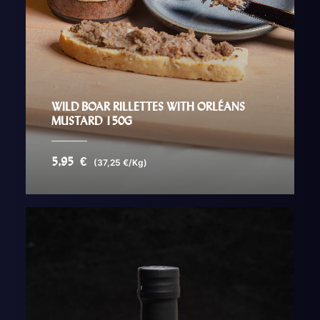
WILD BOAR RILLETTES WITH ORLÉANS
MUSTARD 150G
5,95
€
(37,25 €/Kg)
AJOUTER AU PANIER