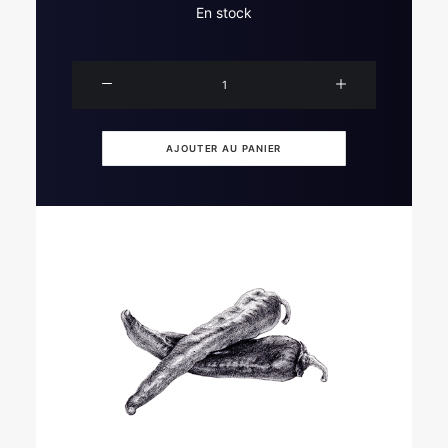
En stock
quantité
de
Espelette
Pepper
AJOUTER AU PANIER
PDO
Mustard
200g