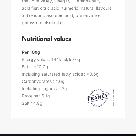
the Loire Valley, vinegar, Guérande salt,
acidifier: citric acid, turmeric, natural flavours,
antioxidant: ascorbic acid, preservative:
potassium bisulphite
Nutritional values
Per 100g
Energy value : 144kcal/597kj
Fats: <10.0g
Including saturated fatty acids : <0.6g
Carbohydrates : 4.6g
Including sugars : 2.2g
Proteins : 6.1g
Salt : 4.8g