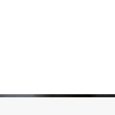
Pickles
Produits apéritifs
Terrines & Rillettes
Palets Moutarde
Limonades
Art de la table
Coffrets cadeaux
Carte cadeau