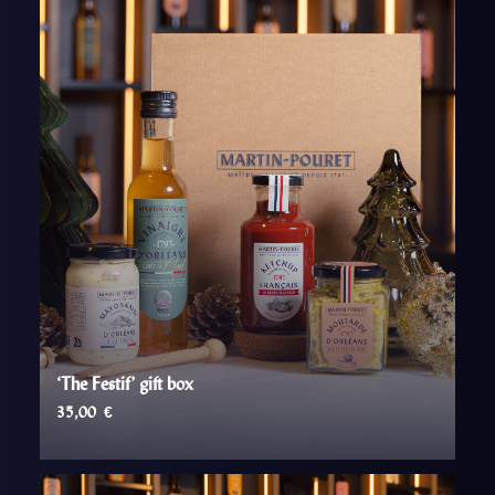
‘The Festif’ gift box
35,00
€