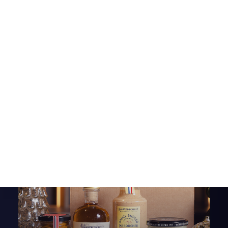
Pickles
Produits apéritifs
Terrines & Rillettes
Palets Moutarde
Limonades
Art de la table
Coffrets cadeaux
Carte cadeau