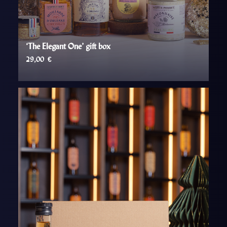
‘The Elegant One’ gift box
29,00
€
AJOUTER AU PANIER