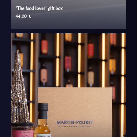
‘The food lover’ gift box
44,00
€
AJOUTER AU PANIER