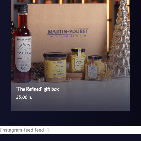
‘The Refined’ gift box
25,00
€
AJOUTER AU PANIER
[instagram-feed feed=1]