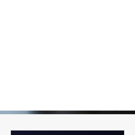
Pickles
Produits apéritifs
Terrines & Rillettes
Palets Moutarde
Limonades
Art de la table
Coffrets cadeaux
Carte cadeau