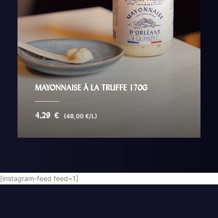
MAYONNAISE À LA TRUFFE 170G
4,29
€
(48,00 €/L)
AJOUTER AU PANIER
[instagram-feed feed=1]