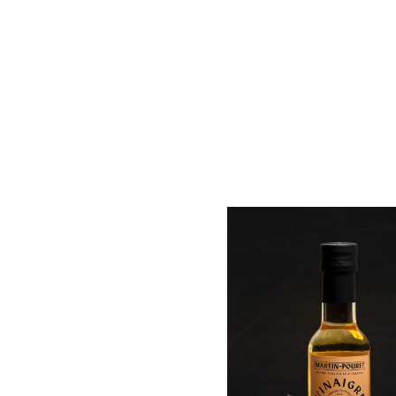
Normandie
Coffrets cadeaux
gourmands pour Noël
(6)
Non classé
(1)
Martin Pouret
(103)
Nos condiments
(102)
Coffrets cadeaux
(6)
Vinaigres
(34)
Classiques
(23)
Exceptions
(10)
Biologiques
(4)