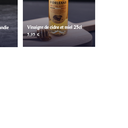
Vinaigre de cidre et miel 25cl
andie
5,95
€
AJOUTER AU PANIER
R