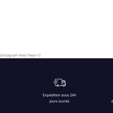
Appetizers
(9)
Terrines & Rillettes
(5)
Mustard pucks
(1)
Tableware
(4)
[instagram-feed feed=1]
Expédition sous 24h
jours ouvrés
d