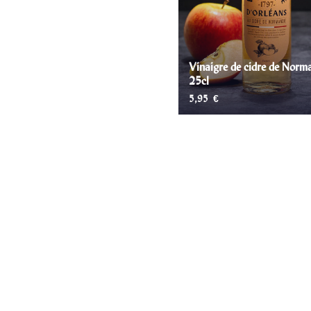
Crèmes
(1)
Moutardes & Sauces
(41)
Vinaigre de cidre de Norm
Moutardes
(31)
25cl
Ketchup
(4)
5,95
€
Mayonnaises
(7)
Cornichons & Pickles
AJOUTER AU PANIE
(7)
Cornichons
(2)
Pickles
(5)
Produits apéritifs
(10)
Limonade
(4)
Terrines & Rillettes
(5)
Palets moutarde
(1)
Art de la table
(4)