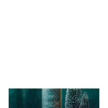
Pickles
Produits apéritifs
Voici le seul résultat
Terrines & Rillettes
Palets Moutarde
Limonades
Art de la table
Coffrets cadeaux
Carte cadeau