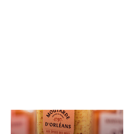
Pickles
Produits apéritifs
2 résultats affichés
Terrines & Rillettes
Palets Moutarde
Limonades
Art de la table
Coffrets cadeaux
Carte cadeau