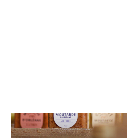
Pickles
Produits apéritifs
Voici le seul résultat
Terrines & Rillettes
Palets Moutarde
Limonades
Art de la table
Coffrets cadeaux
Carte cadeau