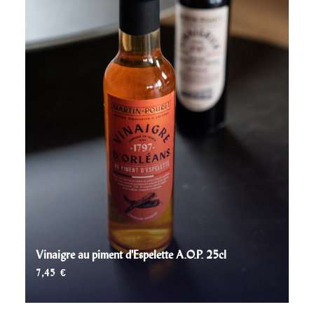
Vinaigre au piment d'Espelette A.O.P. 25cl
7,45
€