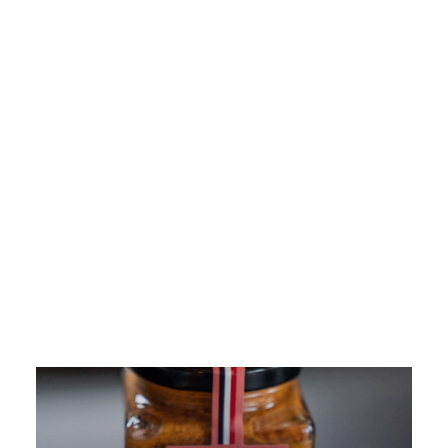
Pickles
Produits apéritifs
3 résultats affichés
Terrines & Rillettes
Palets Moutarde
Limonades
Art de la table
Coffrets cadeaux
Carte cadeau