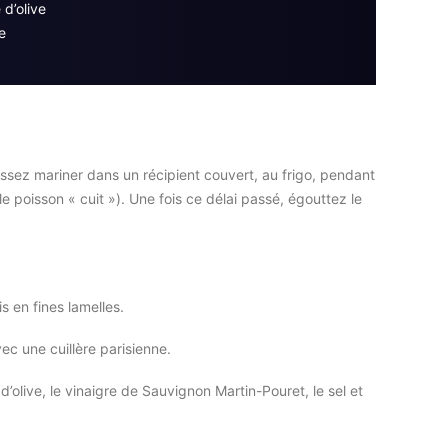
 d’olive
e
aissez mariner dans un récipient couvert, au frigo, pendant
 poisson « cuit »). Une fois ce délai passé, égouttez le
s en fines lamelles.
c une cuillère parisienne.
d’olive, le vinaigre de Sauvignon Martin-Pouret, le sel et