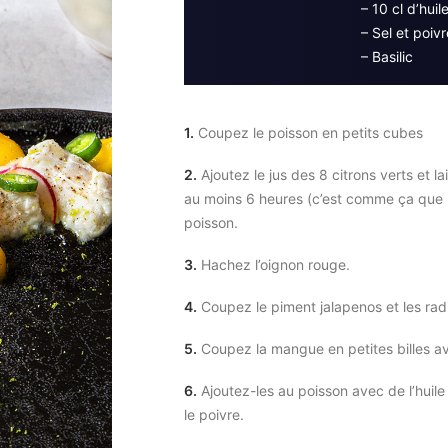
– 10 cl d’huile
– Sel et poivr
– Basilic
1.
Coupez le poisson en petits cubes
2.
Ajoutez le jus des 8 citrons verts et l
au moins 6 heures (c’est comme ça que le
poisson.
3.
Hachez l’oignon rouge.
4.
Coupez le piment jalapenos et les radi
5.
Coupez la mangue en petites billes ave
6.
Ajoutez-les au poisson avec de l’huile 
le poivre.