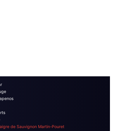
r
ouge
lapenos
rts
e
naigre de Sauvignon Martin-Pouret