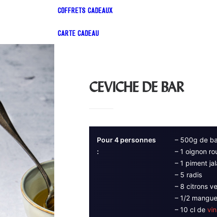
COFFRETS CADEAUX
CARTE CADEAU
CEVICHE DE BAR
Pour 4 personnes
– 500g de ba
:
– 1 oignon r
– 1 piment ja
– 5 radis
– 8 citrons ve
– 1/2 mangu
– 10 cl de
vi